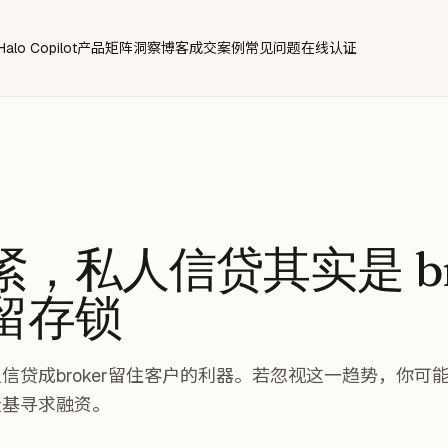
Halo Copilot
产品矩阵
洞察博客
成交案例
常见问题
在线认证
，私人信贷其实是 br
留存锁
信贷成broker留住客户的利器。若忽视这一趋势，你可
债基寻求融资。