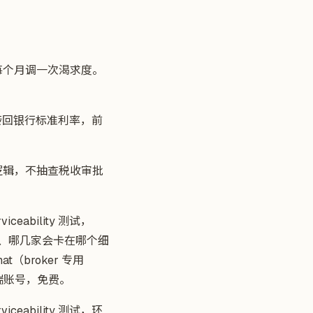
每个月调一次渴求度。
转回银行标准利率，前
逻辑，不抽查税收审批
ceability 测试，
的接、哪几家会卡在哪个细
at（broker 专用
er 端账号，免费。
ceability 测试，环