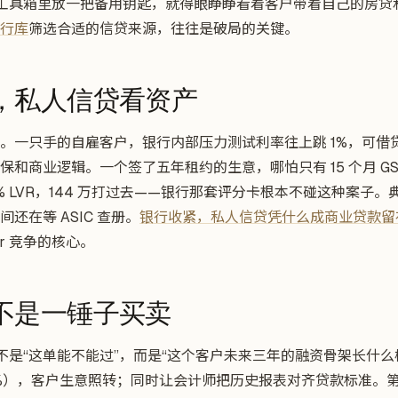
在自己的工具箱里放一把备用钥匙，就得眼睁睁看着客户带着自己的房
行库
筛选合适的信贷来源，往往是破局的关键。
，私人信贷看资产
。一只手的自雇客户，银行内部压力测试利率往上跳 1%，可借贷额
和商业逻辑。一个签了五年租约的生意，哪怕只有 15 个月 GST
% LVR，144 万打过去——银行那套评分卡根本不碰这种案子。
还在等 ASIC 查册。
银行收紧，私人信贷凭什么成商业贷款留
er 竞争的核心。
不是一锤子买卖
在谈的不是“这单能不能过”，而是“这个客户未来三年的融资骨架长什
10%），客户生意照转；同时让会计师把历史报表对齐贷款标准。