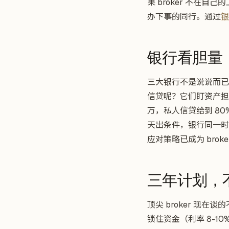
果 broker 不
办下事的同行。通过
银
银行看胆量
三大银行不是说说而已
信贷呢？它们盯资产担保
万，私人信贷给到 80
天出条件，银行同一时间
应对策略已成为 brok
三年计划，
顶尖 broker 现
锁住资金（利率 8-