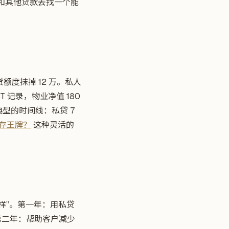
贷和其他贷款去找一个能
度抹掉 12 万。私人
 记录，物业净值 180
典型的时间线：私贷 7
存王牌？
这种灵活的
么样”。第一年：用私贷
第二年：帮助客户减少