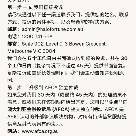
义务公开。
第一步 — 向我们直接投诉
请尽快通过以下任一渠道联系我们，提供您的姓名、联系
方式、投诉的具体事项、以及您希望的解决方案：
邮箱
：
admin@halofortune.com.au
电话
：
1300 741 668
邮寄
：
Suite 902, Level 9, 3 Bowen Crescent,
Melbourne VIC 3004
我们会在
5 个工作日内
书面确认收到您的投诉，并在
30
个工作日内
（复杂情况下不超过 45 天）提供书面答复。
复杂投诉如需延长处理时间，我们会主动告知并说明原
因。
第二步 — 升级到 AFCA 独立仲裁
如果您对我们 30 天内（或最终 45 天内）的处理结果不
满意，或我们未在该期限内给出答复，您可以**免费**向
澳大利亚金融投诉局 (AFCA)
提交独立仲裁。AFCA 是
ASIC 认可的外部争议解决机构，对所有持牌信贷服务提
供商及其代表具有约束力。
网站
：
www.afca.org.au