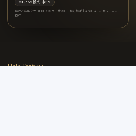
Alt-doc 投资 · $1.1M
拖放或粘贴文件（PDF / 图片 / 截图） · 点麦克风讲话也可以 · ⏎ 发送，⇧⏎
换行
Halo Fortune
Halo，broker 身后的那束光。 broker 工作里最磨人的那 80%
——填表格、整理文件、追批核、改方案——Halo 全部接走。你
只需要做你最擅长的：和客户深度沟通，精准判断风险，用专业
把信任一点点攒起来。 每一单 deal，都是你给客户的承诺；每一
单 approved，是 Halo 替你兑现承诺的那一刻。
联系我们
办公地址
:
Suite 902, Level 9, 3 Bowen Crescent, Melbourne