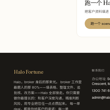
跑一个 Hal
把客户资料填进 
跑一个 scena
联系我们
Halo Fortune
办公地址
:
S
Halo，broker 身后的那束光。 broker 工作里
Crescent, 
最磨人的那 80%——填表格、整理文件、追
1300 741 
批核、改方案——Halo 全部接走。你只需要
admin@halo
做你最擅长的：和客户深度沟通，精准判断
风险，用专业把信任一点点攒起来。 每一单
deal，都是你给客户的承诺；每一单