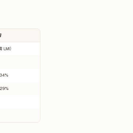
行
 LMI）
.34%
.29%