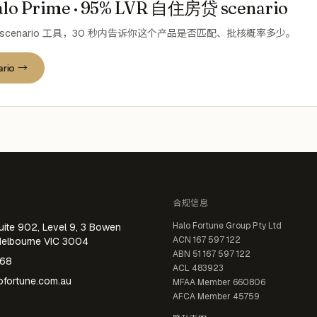
o Prime · 95% LVR 自住房贷 scenario
scenario 工具，30 秒内告诉你这个产品是否匹配、批核概率多少。
rio →
合规信息
Halo Fortune Group Pty Ltd
uite 902, Level 9, 3 Bowen
ACN
167 597 122
Melbourne VIC 3004
ABN
51 167 597 122
668
ACL
483923
fortune.com.au
MFAA Member
660806
AFCA Member
45759