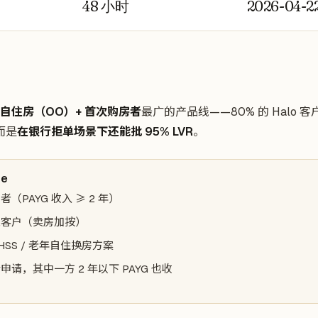
48 小时
2026-04-2
自住房（OO）+ 首次购房者
最广的产品线——80% 的 Halo
而是
在银行拒单场景下还能批 95% LVR
。
me
（PAYG 收入 ≥ 2 年）
级客户（卖房加按）
 FHSS / 老年自住换房方案
申请，其中一方 2 年以下 PAYG 也收