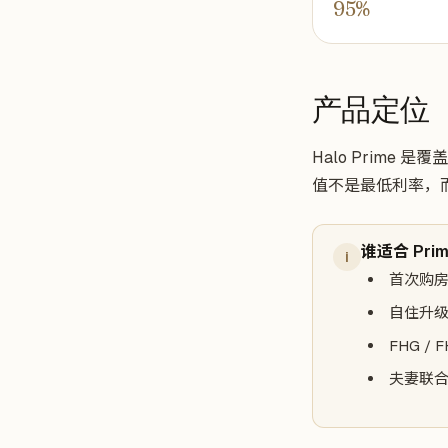
95%
产品定位
Halo Prime 是覆盖
值不是最低利率，
谁适合 Pri
i
首次购房者
自住升
FHG /
夫妻联合