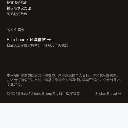
信贷服务指南
投诉与争议处理
网站使用条款
也许你需要
Halo Loan / 环澳信贷 →
自雇人士专属房贷中介 · 同 ACL 483923
本网站所提供的信息为一般性质，未考虑您的个人目标、财务状况或需求。
在做出任何信贷决定前，请基于您的个人情况评估其是否适用，必要时寻求
专业建议。
© 2026 Halo Fortune Group Pty Ltd. 版权所有.
Broker Portal →