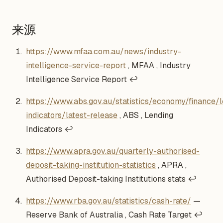
来源
Footnotes
https://www.mfaa.com.au/news/industry-
intelligence-service-report
, MFAA , Industry
Intelligence Service Report
↩
https://www.abs.gov.au/statistics/economy/finance/l
indicators/latest-release
, ABS , Lending
Indicators
↩
https://www.apra.gov.au/quarterly-authorised-
deposit-taking-institution-statistics
, APRA ,
Authorised Deposit-taking Institutions stats
↩
https://www.rba.gov.au/statistics/cash-rate/
—
Reserve Bank of Australia , Cash Rate Target
↩