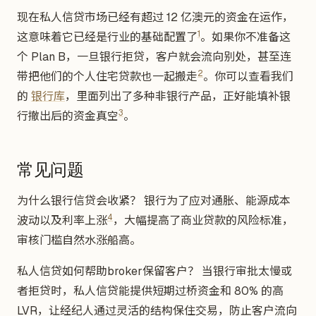
现在私人信贷市场已经有超过 12 亿澳元的资金在运作，
1
这意味着它已经是行业的基础配置了
。如果你不准备这
个 Plan B，一旦银行拒贷，客户就会流向别处，甚至连
2
带把他们的个人住宅贷款也一起搬走
。你可以查看我们
的
银行库
，里面列出了多种非银行产品，正好能填补银
3
行撤出后的资金真空
。
常见问题
为什么银行信贷会收紧？ 银行为了应对通胀、能源成本
4
波动以及利率上涨
，大幅提高了商业贷款的风险标准，
审核门槛自然水涨船高。
私人信贷如何帮助broker保留客户？ 当银行审批太慢或
者拒贷时，私人信贷能提供短期过桥资金和 80% 的高
LVR，让经纪人通过灵活的结构保住交易，防止客户流向